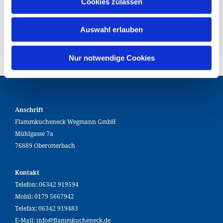
Cookies zulassen
·
Leistungsaufnahme: 10,5 KW
·
Versand: Spedition
Auswahl erlauben
Hinweis:
Große Artikel werden mit einer
Spedition geliefert werden.
Nur notwendige Cookies
Anschrift
Flammkucheneck Wegmann GmbH
Mühlgasse 7a
76889 Oberotterbach
Kontakt
Telefon:
06342 919594
Mobil:
0179 5667942
Telefax: 06342 919483
E-Mail:
info@flammkucheneck.de