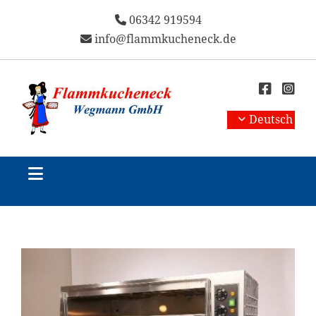
06342 919594

info@flammkucheneck.de



Deutsch