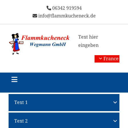
06342 919594

info@flammkucheneck.de

Text hier
eingeben
France
Text 1
Text 2