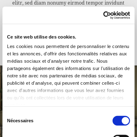
elitr, sed diam nonumy eirmod tempor invidunt
ut labore et dolore magna aliquyam erat, sed
diam voluptua. At vero eos et accusam et justo
duo dolores et ea rebum. Stet clita kasd
Ce site web utilise des cookies.
gubergren, no sea takimata sanctus est Lorem
Les cookies nous permettent de personnaliser le contenu
ipsum dolor sit amet.
et les annonces, d'offrir des fonctionnalités relatives aux
médias sociaux et d'analyser notre trafic. Nous
partageons également des informations sur l'utilisation de
notre site avec nos partenaires de médias sociaux, de
publicité et d'analyse, qui peuvent combiner celles-ci
avec d'autres informations que vous leur avez fournies
ou qu'ils ont collectées lors de votre utilisation de leurs
services.
Sélection
Nécessaires
du
consentement